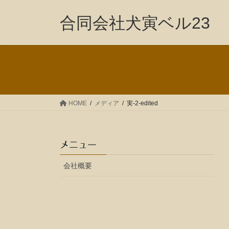
コ
ナ
ン
ビ
合同会社犬寅ベル23
テ
ゲ
ン
ー
ツ
シ
へ
ョ
ス
ン
キ
に
ッ
移
HOME
メディア
実-2-edited
プ
動
メニュー
会社概要